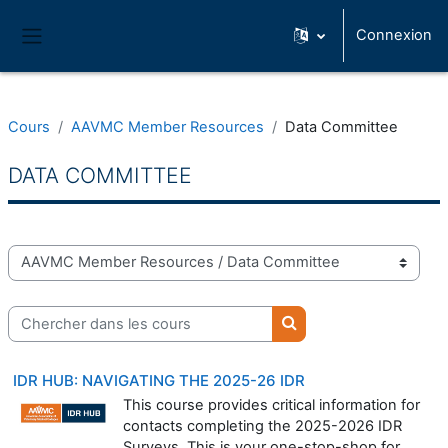
Passer au contenu principal
Connexion
Panneau latéral
Cours
AAVMC Member Resources
Data Committee
DATA COMMITTEE
Catégories de cours
Chercher dans les cours
Chercher dans les cou
IDR HUB: NAVIGATING THE 2025-26 IDR
This course provides critical information for
contacts completing the 2025-2026 IDR
Surveys. This is your one-stop-shop for