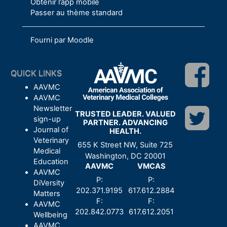
Obtenir l’app mobile
Passer au thème standard
Fourni par
Moodle
QUICK LINKS
AAVMC
AAVMC
Newsletter
TRUSTED LEADER. VALUED
sign-up
PARTNER. ADVANCING
Journal of
HEALTH.
Veterinary
655 K Street NW, Suite 725
Medical
Washington, DC 20001
Education
AAVMC
VMCAS
AAVMC
P:
P:
DiVersity
202.371.9195
617.612.2884
Matters
F:
F:
AAVMC
202.842.0773
617.612.2051
Wellbeing
AAVMC