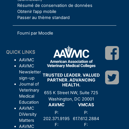
Résumé de conservation de données
Obtenir l’app mobile
Passer au thème standard
Fourni par
Moodle
QUICK LINKS
AAVMC
AAVMC
Newsletter
TRUSTED LEADER. VALUED
sign-up
PARTNER. ADVANCING
Journal of
HEALTH.
Veterinary
655 K Street NW, Suite 725
Medical
Washington, DC 20001
Education
AAVMC
VMCAS
AAVMC
P:
P:
DiVersity
202.371.9195
617.612.2884
Matters
F:
F:
AAVMC