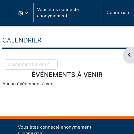
Passer au contenu principal
Vous êtes connecté
Connexion
anonymement
Panneau latéral
CALENDRIER
Ouv
Événements à venir
ÉVÉNEMENTS À VENIR
Aucun événement à venir
Vous êtes connecté anonymement
(
Connexion
)